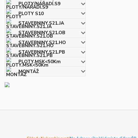
PLOTY/NÁŘADÍ.S9
PLOTY S10
STAVEBNINY.S21.JA
STAVEBNINY.S21.OB
STAVEBNINY.S21.HO
STAVEBNINY.S21.PB
PLOTY.MSK<50Km
MONTÁŽ