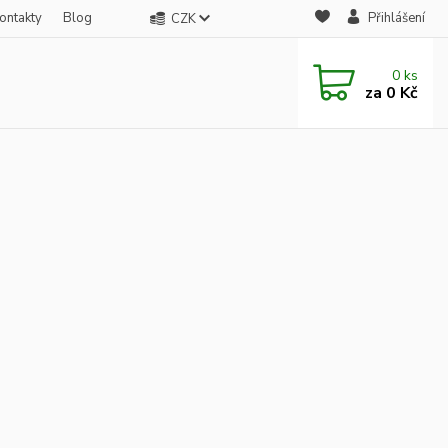
ontakty
Blog
Přihlášení
CZK
0
ks
za
0 Kč