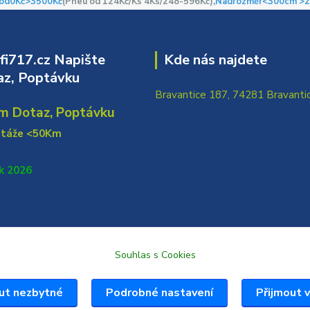
od0Kč
>3500Kč
(Pneu od 124Kč/Ks 4Ks/248-596Kč)
,Nadrozměr<300cm >2
i717.cz Napište
Kde nás najdete
z, Poptávku
Bravantice 187, 74281 Bravanti
m Dotaz, Poptávku
ntáže <50Km
k 2026
Souhlas s Cookies
ut nezbytné
Podrobné nastavení
Přijmout 