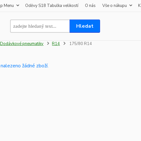
op Menu
Oděvy S18 Tabulka velikostí
O nás
Vše o nákupu
K
Hledat
Dodávkové pneumatiky
R14
175/80 R14
 nalezeno žádné zboží.