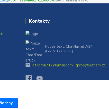
19Kč/
PLOTY 229-484Kč >12000 0Kč/
Beton MSKraj>799Kč
Kontakty
ce
Pouze text: Chat/Email 7/24
(Po-Pá, 8-16 hod.)
gt7profi717@gmail.com , tprofi@seznam.cz
všechny