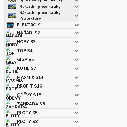
Sportovní pneumatiky
Nákladní pneumatiky
Nákladní pneumatiky
Protektory
ELEKTRO S1
NÁŘADÍ S2
HOBY S3
TOP S4
GIGA S5
KUTIL S7
MAXMIX S14
PROFIT S16
ODĚVY S18
ZAHRADA S6
PLOTY S5
PLOTY S8