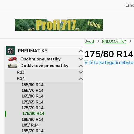
Esh
Úvod
PNEUMATIKY
PNEUMATIKY
175/80 R14
Osobní pneumatiky
V této kategorii nebylo
Dodávkové pneumatiky
R13
R14
155/80 R14
165/70 R14
165/80 R14
175/65 R14
175/70 R14
175/80 R14
185/80 R14
185/ R14
195/70 R14