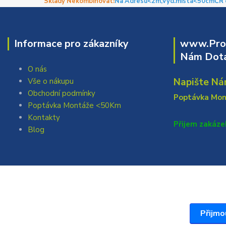
Sklady Nekombinovat!
Na Adresu<2m,
Výd.místa<50cm
ČR 
Informace pro zákazníky
www.Prof
Nám Dota
O nás
Napište Ná
Vše o nákupu
Obchodní podmínky
Poptávka Mo
Poptávka Montáže <50Km
Kontakty
Přijem zakáze
Blog
Přijmo