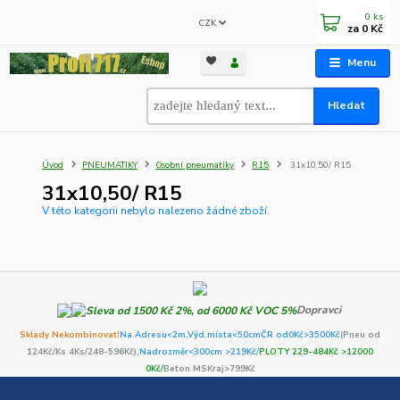
0
ks
CZK
za
0 Kč
Menu
Hledat
Úvod
PNEUMATIKY
Osobní pneumatiky
R15
31x10,50/ R15
31x10,50/ R15
V této kategorii nebylo nalezeno žádné zboží.
Dopravci
Sklady Nekombinovat!
Na Adresu<2m,
Výd.místa<50cm
ČR od0Kč
>3500Kč
(Pneu od
124Kč/Ks 4Ks/248-596Kč)
,Nadrozměr<300cm >219Kč/
PLOTY 229-484Kč >12000
0Kč/
Beton MSKraj>799Kč