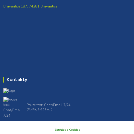
Bravantice 187, 74281 Bravantice
Kontakty
Pouze text: Chat/Email 7/24
(Po-Pá, 8-16 hod.)
gt7profi717@gmail.com , tprofi@seznam.cz
Souhlas s Cookies