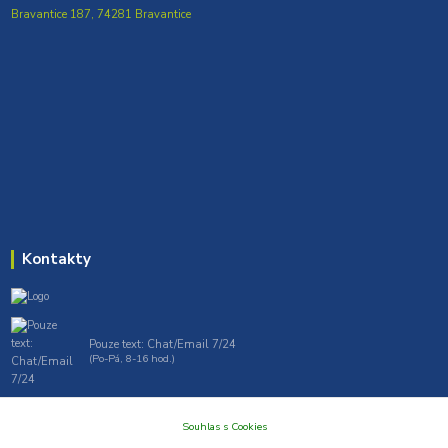
Bravantice 187, 74281 Bravantice
Kontakty
Pouze text: Chat/Email 7/24
(Po-Pá, 8-16 hod.)
gt7profi717@gmail.com , tprofi@seznam.cz
Souhlas s Cookies