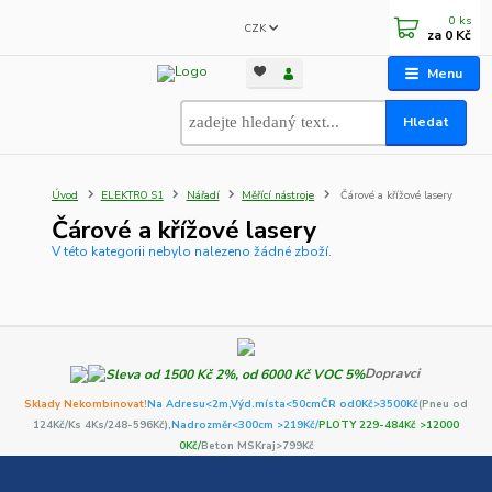
0
ks
CZK
za
0 Kč
Menu
Hledat
Úvod
ELEKTRO S1
Nářadí
Měřící nástroje
Čárové a křížové lasery
Čárové a křížové lasery
V této kategorii nebylo nalezeno žádné zboží.
Dopravci
Sklady Nekombinovat!
Na Adresu<2m,
Výd.místa<50cm
ČR od0Kč
>3500Kč
(Pneu od
124Kč/Ks 4Ks/248-596Kč)
,Nadrozměr<300cm >219Kč/
PLOTY 229-484Kč >12000
0Kč/
Beton MSKraj>799Kč