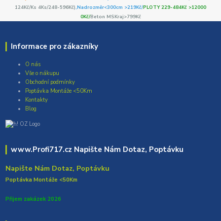
124Kč/Ks 4Ks/248-596Kč)
,Nadrozměr<300cm >219Kč/
PLOTY 229-484Kč >12000
0Kč/
Beton MSKraj>799Kč
Informace pro zákazníky
O nás
Vše o nákupu
Obchodní podmínky
Poptávka Montáže <50Km
Kontakty
Blog
www.Profi717.cz Napište Nám Dotaz, Poptávku
Napište Nám Dotaz, Poptávku
Poptávka Montáže <50Km
Přijem zakázek 2026