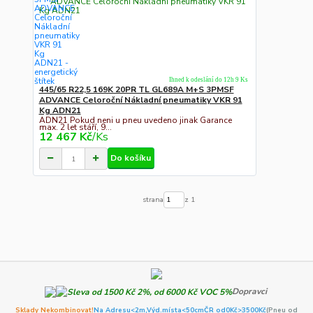
Ihned k odeslání do 12h 9 Ks
445/65 R22,5 169K 20PR TL GL689A M+S 3PMSF
ADVANCE Celoroční Nákladní pneumatiky VKR 91
Kg ADN21
ADN21 Pokud neni u pneu uvedeno jinak Garance
max. 2 let stáří, 9...
12 467 Kč
/
Ks
Do košíku
strana
z 1
Dopravci
Sklady Nekombinovat!
Na Adresu<2m,
Výd.místa<50cm
ČR od0Kč
>3500Kč
(Pneu od