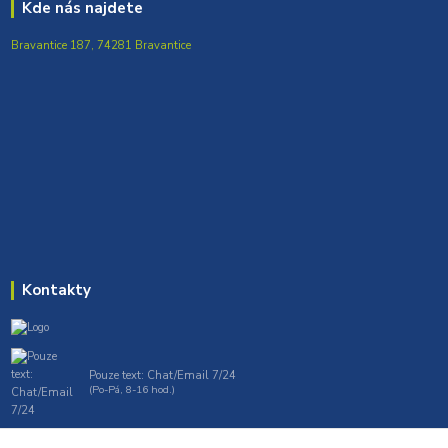
Kde nás najdete
Bravantice 187, 74281 Bravantice
Kontakty
Pouze text: Chat/Email 7/24
(Po-Pá, 8-16 hod.)
gt7profi717@gmail.com , tprofi@seznam.cz