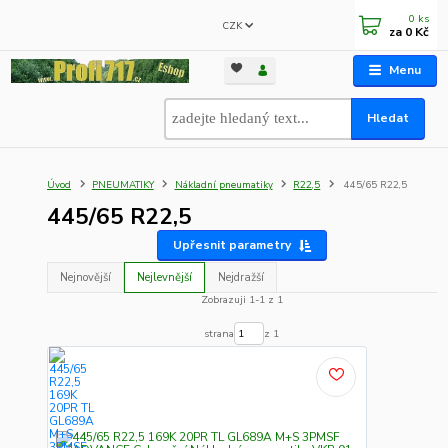
0
ks
CZK
za
0 Kč
Menu
Hledat
Úvod
PNEUMATIKY
Nákladní pneumatiky
R22,5
445/65 R22,5
445/65 R22,5
Upřesnit parametry
Nejnovější
Nejlevnější
Nejdražší
Zobrazuji 1-1 z 1
strana
z 1