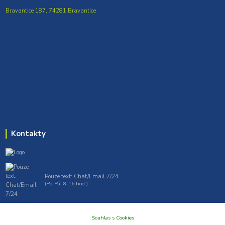
Bravantice 187, 74281 Bravantice
Kontakty
Pouze text: Chat/Email 7/24
(Po-Pá, 8-16 hod.)
gt7profi717@gmail.com , tprofi@seznam.cz
Souhlas s Cookies