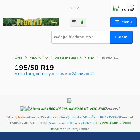
0
ks
CZK
za
0 Kč
Menu
Hledat
Úvod
PNEUMATIKY
Osobní pneumatiky
R19
195/50 R19
195/50 R19
V této kategorii nebylo nalezeno žádné zboží.
Dopravci
Sklady Nekombinovat!
Na Adresu<2m,
Výd.místa<50cm
ČR od0Kč
>3500Kč
(Pneu od
124Kč/Ks 4Ks/248-596Kč)
,Nadrozměr<300cm >219Kč/
PLOTY 229-484Kč >12000
0Kč/
Beton MSKraj>799Kč