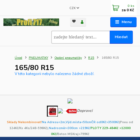
0
ks
CZK
za
0 Kč
Menu
Hledat
Úvod
PNEUMATIKY
Osobní pneumatiky
R15
165/80 R15
165/80 R15
V této kategorii nebylo nalezeno žádné zboží.
Dopravci
Sklady Nekombinovat!
Na Adresu<2m,
Výd.místa<50cm
ČR od0Kč
>3500Kč
(Pneu od
124Kč/Ks 4Ks/248-596Kč)
,Nadrozměr<300cm >219Kč/
PLOTY 229-484Kč >12000
0Kč/
Beton MSKraj>799Kč