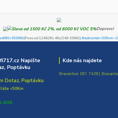
Dopravci
od0Kč
>3500Kč
(Pneu od 124Kč/Ks 4Ks/248-596Kč)
,Nadrozměr<300cm >2
i717.cz Napište
Kde nás najdete
z, Poptávku
Bravantice 187, 74281 Bravanti
m Dotaz, Poptávku
ntáže <50Km
k 2026