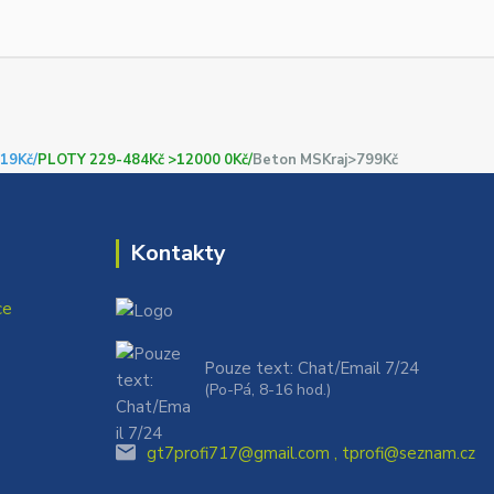
19Kč/
PLOTY 229-484Kč >12000 0Kč/
Beton MSKraj>799Kč
Kontakty
ce
Pouze text: Chat/Email 7/24
(Po-Pá, 8-16 hod.)
gt7profi717@gmail.com , tprofi@seznam.cz