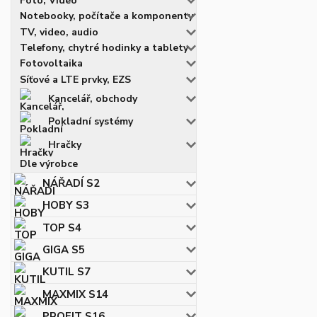
Foto, Video
Notebooky, počítače a komponenty
TV, video, audio
Telefony, chytré hodinky a tablety
Fotovoltaika
Síťové a LTE prvky, EZS
Kancelář, obchody
Pokladní systémy
Hračky
Dle výrobce
NÁŘADÍ S2
HOBY S3
TOP S4
GIGA S5
KUTIL S7
MAXMIX S14
PROFIT S16