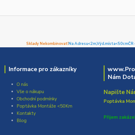
Sklady Nekombinovat!
Na Adresu<2m,
Výd.místa<50cm
ČR 
Informace pro zákazníky
www.Prof
Nám Dota
O nás
Napište Ná
Vše o nákupu
Obchodní podmínky
Poptávka Mo
Poptávka Montáže <50Km
Kontakty
Přijem zakáze
Blog