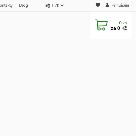
ontakty
Blog
Přihlášení
CZK
0
ks
za
0 Kč