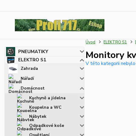
Úvod
ELEKTRO S1
PNEUMATIKY
Monitory kv
ELEKTRO S1
V této kategorii nebylo
Zahrada
Nářadí
Domácnost
Kuchyně a jídelna
Koupelna a WC
Nábytek
Odpadkové koše
Osvětlení