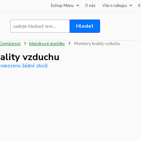
Eshop Menu
O nás
Vše o nákupu
K
Hledat
Domácnost
Interiérové doplňky
Monitory kvality vzduchu
ality vzduchu
 nalezeno žádné zboží.