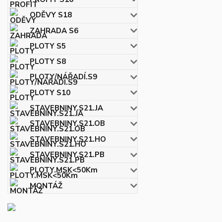
ODĚVY S18
ZAHRADA S6
PLOTY S5
PLOTY S8
PLOTY/NÁŘADÍ.S9
PLOTY S10
STAVEBNINY.S21.JA
STAVEBNINY.S21.OB
STAVEBNINY.S21.HO
STAVEBNINY.S21.PB
PLOTY.MSK<50Km
MONTÁŽ