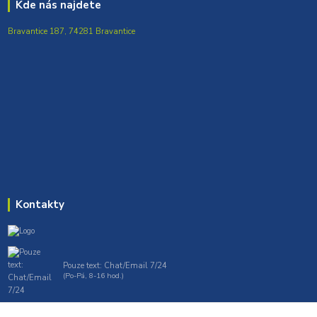
Kde nás najdete
Bravantice 187, 74281 Bravantice
Kontakty
Pouze text: Chat/Email 7/24
(Po-Pá, 8-16 hod.)
gt7profi717@gmail.com , tprofi@seznam.cz