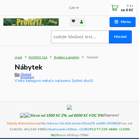
0
ks
CZK
za
0 Kč
Menu
Hledat
Úvod
MAXMIX S14
Bydlení a doplňky
Nábytek
Nábytek
Úložné
prostory
V této kategorii nebylo nalezeno žádné zboží.
Dopravci
Sklady Nekombinovat!
Na Adresu<2m,
Výd.místa<50cm
ČR od0Kč
>3500Kč
(Pneu od
124Kč/Ks 4Ks/248-596Kč)
,Nadrozměr<300cm >219Kč/
PLOTY 229-484Kč >12000
0Kč/
Beton MSKraj>799Kč