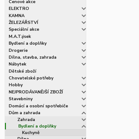
Cenové akce
ELEKTRO
KAMNA
ŽELEZÁŘSTVÍ
Speciální akce
M.A.T.ýsek
Bydlení a doplňky
Drogerie
Dílna, stavba, zahrada
Nábytek
Dětské zboží
Chovatelské potřeby
Hobby
NEJPRODÁVANĚJŠÍ ZBOŽÍ
Stavebniny
Domácí a osobní spotřebiče
Dům a zahrada
Zahrada
Bydlení a doplňky
Kuchyně
Dílna