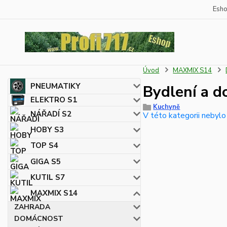
Esh
Úvod
MAXMIX S14
PNEUMATIKY
Bydlení a d
ELEKTRO S1
Kuchyně
NÁŘADÍ S2
V této kategorii nebylo
HOBY S3
TOP S4
GIGA S5
KUTIL S7
MAXMIX S14
ZAHRADA
DOMÁCNOST