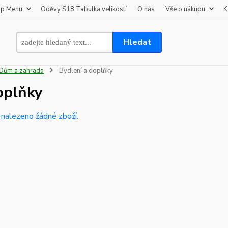
op Menu
Oděvy S18 Tabulka velikostí
O nás
Vše o nákupu
K
Hledat
Dům a zahrada
Bydlení a doplňky
oplňky
 nalezeno žádné zboží.