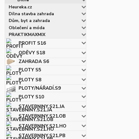
Heureka.cz
Dílna stavba zahrada
Dům, byt a zahrada
Oblečení a móda
PRAKTIKMAXMIX
PROFIT S16
ODĚVY S18
ZAHRADA S6
PLOTY S5
PLOTY S8
PLOTY/NÁŘADÍ.S9
PLOTY S10
STAVEBNINY.S21.JA
STAVEBNINY.S21.OB
STAVEBNINY.S21.HO
STAVEBNINY.S21.PB