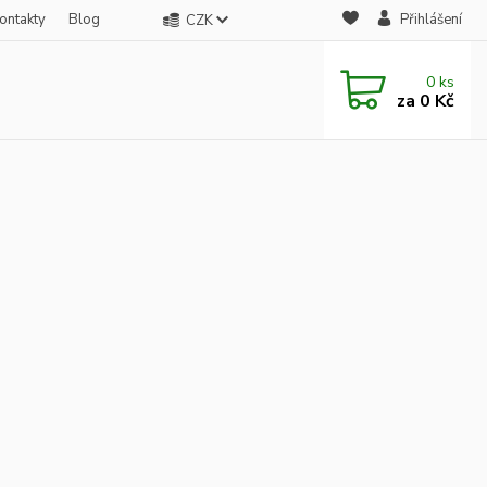
ontakty
Blog
Přihlášení
CZK
0
ks
za
0 Kč