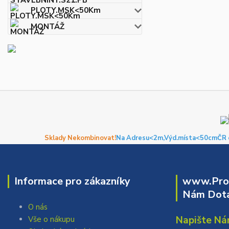
PLOTY.MSK<50Km
MONTÁŽ
Sklady Nekombinovat!
Na Adresu<2m,
Výd.místa<50cm
ČR 
Informace pro zákazníky
www.Prof
Nám Dota
O nás
Napište Ná
Vše o nákupu