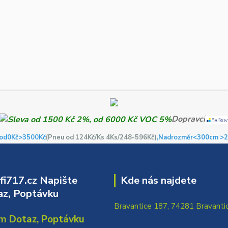
Dopravci
od0Kč
>3500Kč
(Pneu od 124Kč/Ks 4Ks/248-596Kč)
,Nadrozměr<300cm >2
i717.cz Napište
Kde nás najdete
z, Poptávku
Bravantice 187, 74281 Bravanti
m Dotaz, Poptávku