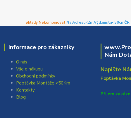
Sklady Nekombinovat!
Na Adresu<2m,
Výd.místa<50cm
ČR 
Informace pro zákazníky
www.Prof
Nám Dota
O nás
Napište Ná
Vše o nákupu
Obchodní podmínky
Poptávka Mo
Poptávka Montáže <50Km
Kontakty
Přijem zakáze
Blog