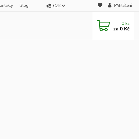
ontakty
Blog
Přihlášení
CZK
0
ks
za
0 Kč