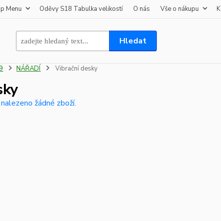
op Menu
Oděvy S18 Tabulka velikostí
O nás
Vše o nákupu
K
Hledat
9
NÁŘADÍ
Vibrační desky
sky
 nalezeno žádné zboží.