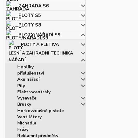
ZAHRADA S6
PLOTY S5
PLOTY S8
PLOTY/NÁŘADÍ.S9
PLOTY A PLETIVA
LESNÍ A ZAHRADNÍ TECHNIKA
NÁŘADÍ
Hoblíky
příslušenství
Aku nářadí
Pily
Elektrocentrály
Vysavače
Brusky
Horkovzdušné pistole
Ventilátory
Míchadla
Frézy
Reklamní předměty