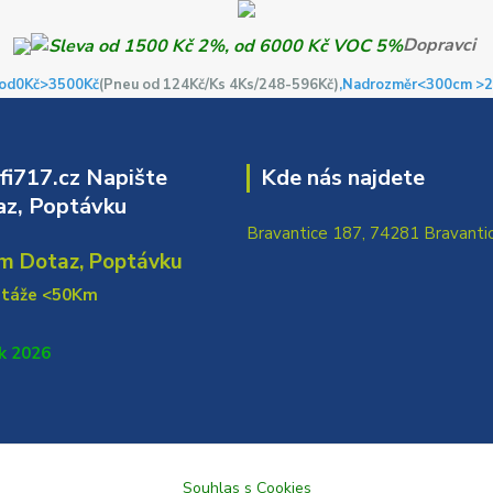
Dopravci
od0Kč
>3500Kč
(Pneu od 124Kč/Ks 4Ks/248-596Kč)
,Nadrozměr<300cm >2
i717.cz Napište
Kde nás najdete
z, Poptávku
Bravantice 187, 74281 Bravanti
m Dotaz, Poptávku
ntáže <50Km
k 2026
Souhlas s Cookies