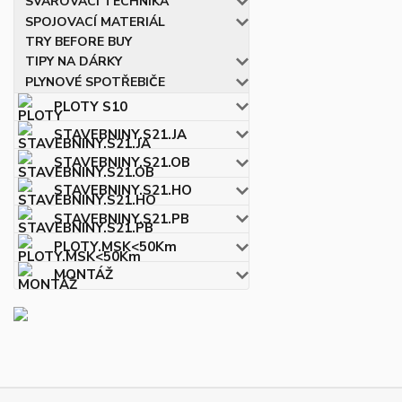
SVAŘOVACÍ TECHNIKA
SPOJOVACÍ MATERIÁL
TRY BEFORE BUY
TIPY NA DÁRKY
PLYNOVÉ SPOTŘEBIČE
PLOTY S10
STAVEBNINY.S21.JA
STAVEBNINY.S21.OB
STAVEBNINY.S21.HO
STAVEBNINY.S21.PB
PLOTY.MSK<50Km
MONTÁŽ