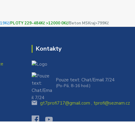
19Kč/
PLOTY 229-484Kč >12000 0Kč/
Beton MSKraj>799Kč
Kontakty
ce
Pouze text: Chat/Email 7/24
(Po-Pá, 8-16 hod.)
gt7profi717@gmail.com , tprofi@seznam.cz