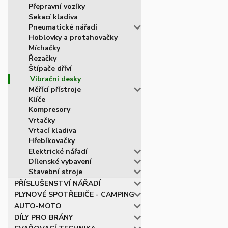
Přepravní vozíky
Sekací kladiva
Pneumatické nářadí
Hoblovky a protahovačky
Míchačky
Řezačky
Štípače dříví
Vibrační desky
Měřící přístroje
Klíče
Kompresory
Vrtačky
Vrtací kladiva
Hřebíkovačky
Elektrické nářadí
Dílenské vybavení
Stavební stroje
PŘÍSLUŠENSTVÍ NÁŘADÍ
PLYNOVÉ SPOTŘEBIČE - CAMPING
AUTO-MOTO
DÍLY PRO BRÁNY