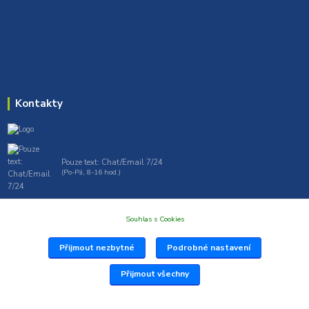
Kontakty
Pouze text: Chat/Email 7/24
(Po-Pá, 8-16 hod.)
gt7profi717@gmail.com , tprofi@seznam.cz
Souhlas s Cookies
Přijmout nezbytné
Podrobné nastavení
Přijmout všechny
Vytvořil: Antonín Grygar Thiel 2025 www.Profi717.cz
Vytvořeno na
Eshop-rychle.cz