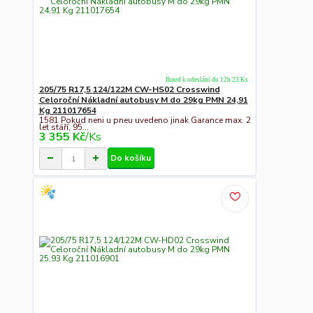
Ihned k odeslání do 12h 23 Ks
205/75 R17,5 124/122M CW-HS02 Crosswind
Celoroční Nákladní autobusy M do 29kg PMN 24,91
Kg 211017654
1581 Pokud neni u pneu uvedeno jinak Garance max. 2
let stáří, 95...
3 355 Kč
/
Ks
Do košíku