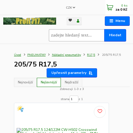
0
ks
CZK
za
0 Kč
Menu
Hledat
Úvod
PNEUMATIKY
Nákladní pneumatiky
R17,5
205/75 R17,5
205/75 R17,5
Upřesnit parametry
Nejnovější
Nejlevnější
Nejdražší
Zobrazuji 1-3 z 3
strana
z 1