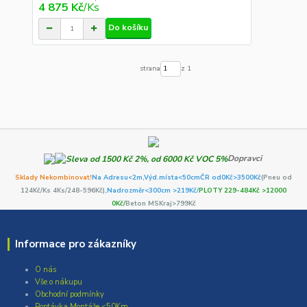
4 875 Kč
/
Ks
Do košíku
strana
z 1
Dopravci
Sklady Nekombinovat!
Na Adresu<2m,
Výd.místa<50cm
ČR od0Kč
>3500Kč
(Pneu od
124Kč/Ks 4Ks/248-596Kč)
,Nadrozměr<300cm >219Kč/
PLOTY 229-484Kč >12000
0Kč/
Beton MSKraj>799Kč
Informace pro zákazníky
O nás
Vše o nákupu
Obchodní podmínky
Poptávka Montáže <50Km