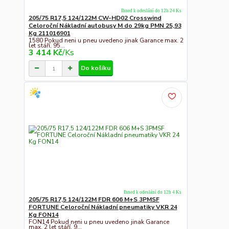
Ihned k odeslání do 12h 24 Ks
205/75 R17,5 124/122M CW-HD02 Crosswind
Celoroční Nákladní autobusy M do 29kg PMN 25,93
Kg 211016901
1580 Pokud neni u pneu uvedeno jinak Garance max. 2
let stáří, 95...
3 414 Kč
/
Ks
Do košíku
Ihned k odeslání do 12h 4 Ks
205/75 R17,5 124/122M FDR 606 M+S 3PMSF
FORTUNE Celoroční Nákladní pneumatiky VKR 24
Kg FON14
FON14 Pokud neni u pneu uvedeno jinak Garance
max. 2 let stáří, 9...