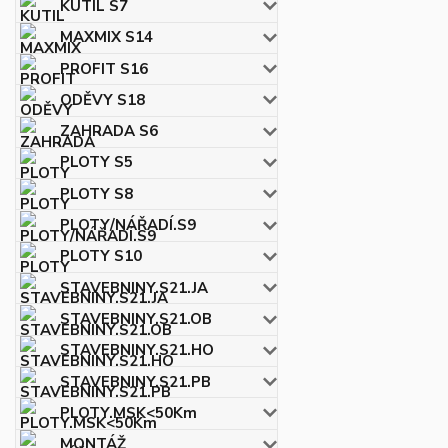
KUTIL S7
MAXMIX S14
PROFIT S16
ODĚVY S18
ZAHRADA S6
PLOTY S5
PLOTY S8
PLOTY/NÁŘADÍ.S9
PLOTY S10
STAVEBNINY.S21.JA
STAVEBNINY.S21.OB
STAVEBNINY.S21.HO
STAVEBNINY.S21.PB
PLOTY.MSK<50Km
MONTÁŽ