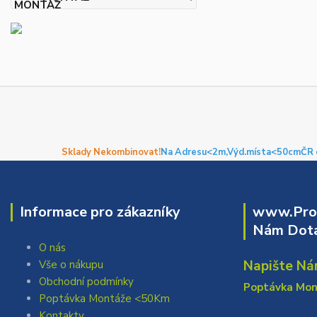
Sklady Nekombinovat!
Na Adresu<2m,
Výd.místa<50cm
ČR 
Informace pro zákazníky
www.Prof
Nám Dota
O nás
Napište Ná
Vše o nákupu
Obchodní podmínky
Poptávka Mo
Poptávka Montáže <50Km
Kontakty