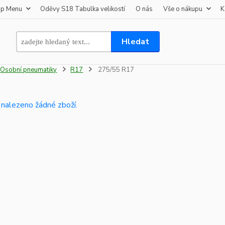
op Menu
Oděvy S18 Tabulka velikostí
O nás
Vše o nákupu
K
Hledat
Osobní pneumatiky
R17
275/55 R17
 nalezeno žádné zboží.