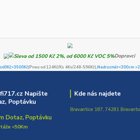
Dopravci
od0Kč
>3500Kč
(Pneu od 124Kč/Ks 4Ks/248-596Kč)
,Nadrozměr<300cm >2
i717.cz Napište
Kde nás najdete
z, Poptávku
Bravantice 187, 74281 Bravanti
m Dotaz, Poptávku
ntáže <50Km