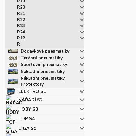
R19
R20
R21
R22
R23
R24
R12
R
Dodávkové pneumatiky
Terénní pneumatiky
Sportovní pneumatiky
Nákladní pneumatiky
Nákladní pneumatiky
Protektory
ELEKTRO S1
NÁŘADÍ S2
HOBY S3
TOP S4
GIGA S5