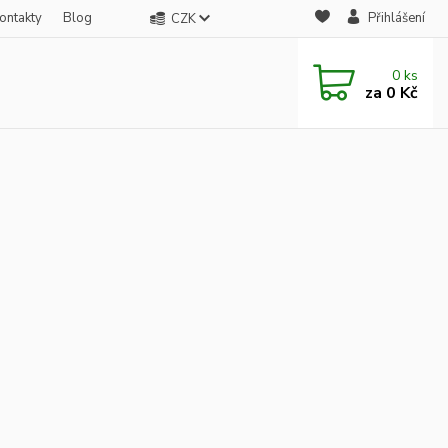
ontakty
Blog
Přihlášení
CZK
0
ks
za
0 Kč