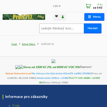
0
ks
CZK
za
0 Kč
Menu
Hledat
Úvod
Eshop Menu
NÁŘADÍ S2
Dopravci
Sklady Nekombinovat!
Na Adresu<2m,
Výd.místa<50cm
ČR od0Kč
>3500Kč
(Pneu od
124Kč/Ks 4Ks/248-596Kč)
,Nadrozměr<300cm >219Kč/
PLOTY 229-484Kč >12000
0Kč/
Beton MSKraj>799Kč
Informace pro zákazníky
O nás