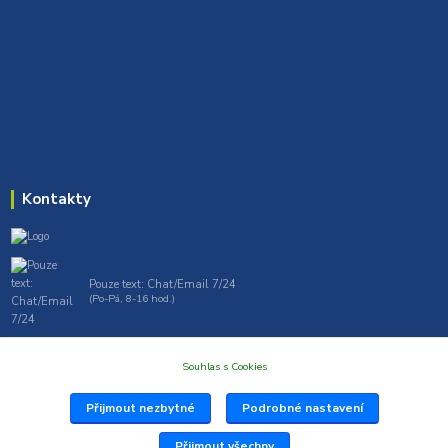
Kontakty
Pouze text: Chat/Email 7/24
(Po-Pá, 8-16 hod.)
gt7profi717@gmail.com , tprofi@seznam.cz
Souhlas s Cookies
Přijmout nezbytné
Podrobné nastavení
Přijmout všechny